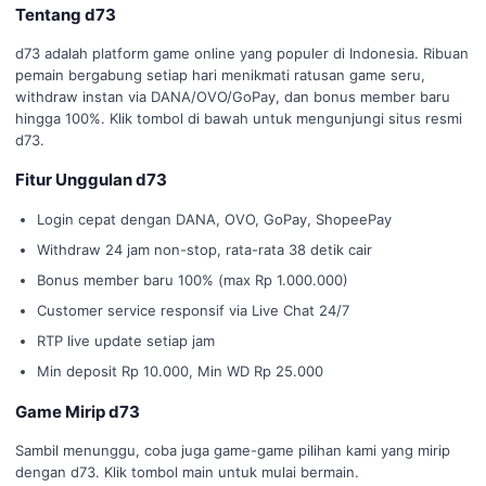
Tentang d73
d73 adalah platform game online yang populer di Indonesia. Ribuan
pemain bergabung setiap hari menikmati ratusan game seru,
withdraw instan via DANA/OVO/GoPay, dan bonus member baru
hingga 100%. Klik tombol di bawah untuk mengunjungi situs resmi
d73.
Fitur Unggulan d73
Login cepat dengan DANA, OVO, GoPay, ShopeePay
Withdraw 24 jam non-stop, rata-rata 38 detik cair
Bonus member baru 100% (max Rp 1.000.000)
Customer service responsif via Live Chat 24/7
RTP live update setiap jam
Min deposit Rp 10.000, Min WD Rp 25.000
Game Mirip d73
Sambil menunggu, coba juga game-game pilihan kami yang mirip
dengan d73. Klik tombol main untuk mulai bermain.