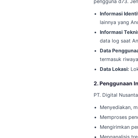
pengguna d73. Jeni
Informasi Identi
lainnya yang An
Informasi Tekni
data log saat A
Data Pengguna
termasuk riwayat
Data Lokasi:
Lok
2. Penggunaan I
PT. Digital Nusant
Menyediakan, me
Memproses penda
Mengirimkan pem
Menganalisis tr