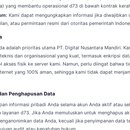
ata) yang membantu operasional d73 di bawah kontrak kerah
um:
Kami dapat mengungkapkan informasi jika diwajibkan 
lan, atau permintaan resmi dari otoritas pemerintah Indone
a
 adalah prioritas utama PT. Digital Nusantara Mandiri. K
eknis dan organisasional yang kuat, termasuk enkripsi dat
rol akses fisik ke server kami. Namun, perlu diingat bahwa 
 internet yang 100% aman, sehingga kami tidak dapat menj
dan Penghapusan Data
an informasi pribadi Anda selama akun Anda aktif atau se
 layanan d73. Jika Anda memutuskan untuk menghapus ak
nganonimkan data Anda, kecuali jika penyimpanan data te
tujuan audit atau kepatuhan hukum.