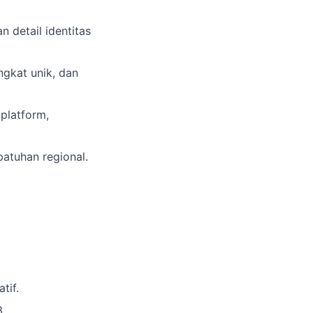
 detail identitas
ngkat unik, dan
platform,
patuhan regional.
tif.
.