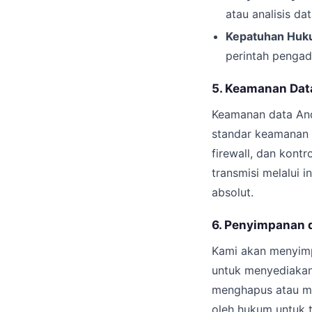
atau analisis d
Kepatuhan Huk
perintah pengadi
5. Keamanan Dat
Keamanan data Anda
standar keamanan t
firewall, dan kont
transmisi melalui
absolut.
6. Penyimpanan 
Kami akan menyimp
untuk menyediakan
menghapus atau me
oleh hukum untuk 