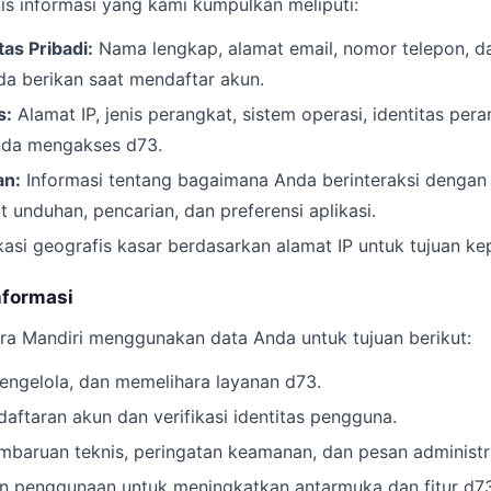
s informasi yang kami kumpulkan meliputi:
tas Pribadi:
Nama lengkap, alamat email, nomor telepon, dan
da berikan saat mendaftar akun.
s:
Alamat IP, jenis perangkat, sistem operasi, identitas pera
nda mengakses d73.
an:
Informasi tentang bagaimana Anda berinteraksi dengan 
 unduhan, pencarian, dan preferensi aplikasi.
asi geografis kasar berdasarkan alamat IP untuk tujuan ke
nformasi
ara Mandiri menggunakan data Anda untuk tujuan berikut:
ngelola, dan memelihara layanan d73.
ftaran akun dan verifikasi identitas pengguna.
baruan teknis, peringatan keamanan, dan pesan administra
en penggunaan untuk meningkatkan antarmuka dan fitur d73