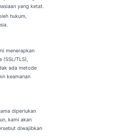
asiaan yang ketat.
oleh hukum,
sia.
ami menerapkan
a (SSL/TLS),
tidak ada metode
amin keamanan
lama diperlukan
un, kami akan
rsebut diwajibkan