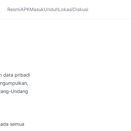
Resmi
APK
Masuk
Unduh
Lokasi
Diskusi
n data pribadi
engumpulkan,
ndang-Undang
pada semua