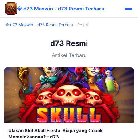
💎 d73 Maxwin - d73 Resmi Terbaru
💎 d73 Maxwin - d73 Resmi Terbaru
›
Resmi
d73 Resmi
Artikel Terbaru
Ulasan Slot Skull Fiesta: Siapa yang Cocok
Memainkannya? – d73