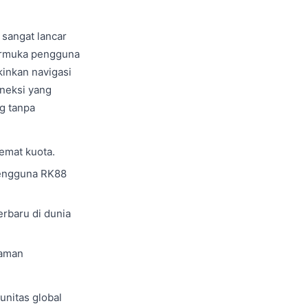
sangat lancar
tarmuka pengguna
kinkan navigasi
oneksi yang
ng tanpa
hemat kuota.
 pengguna RK88
rbaru di dunia
laman
nitas global