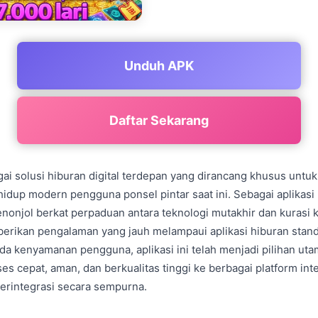
Unduh APK
Daftar Sekarang
ai solusi hiburan digital terdepan yang dirancang khusus unt
idup modern pengguna ponsel pintar saat ini. Sebagai aplikasi
enonjol berkat perpaduan antara teknologi mutakhir dan kurasi 
rikan pengalaman yang jauh melampaui aplikasi hiburan standa
a kenyamanan pengguna, aplikasi ini telah menjadi pilihan ut
es cepat, aman, dan berkualitas tinggi ke berbagai platform inte
erintegrasi secara sempurna.