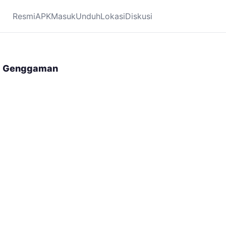
Resmi
APK
Masuk
Unduh
Lokasi
Diskusi
am Genggaman