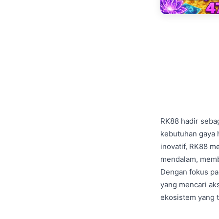
RK88 hadir sebag
kebutuhan gaya h
inovatif, RK88 m
mendalam, membe
Dengan fokus pad
yang mencari aks
ekosistem yang t